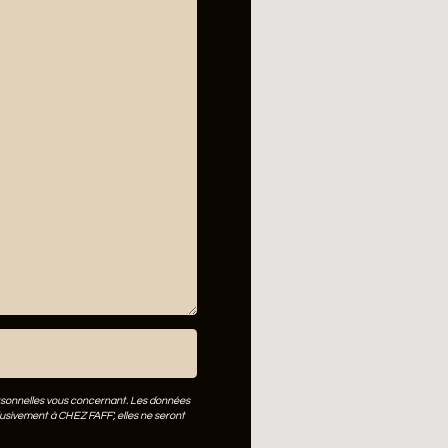
rsonnelles vous concernant. Les données
usivement à CHEZ FAFF', elles ne seront