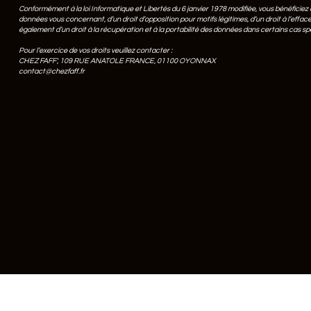
Conformément à la loi Informatique et Libertés du 6 janvier 1978 modifiée, vous bénéficiez d
données vous concernant, d’un droit d’opposition pour motifs légitimes, d’un droit à l’eff
également d’un droit à la récupération et à la portabilité des données dans certains cas spé
Pour l’exercice de vos droits veuillez contacter :
CHEZ FAFF', 109 RUE ANATOLE FRANCE, 01100 OYONNAX
contact@chezfaff.fr