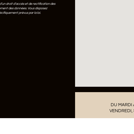
’un droit d’accès et de rectification des
acement des données. Vous disposez
cifiquement prévus par la loi.
DU MARDI A
VENDREDI, S
ÉPICERIE